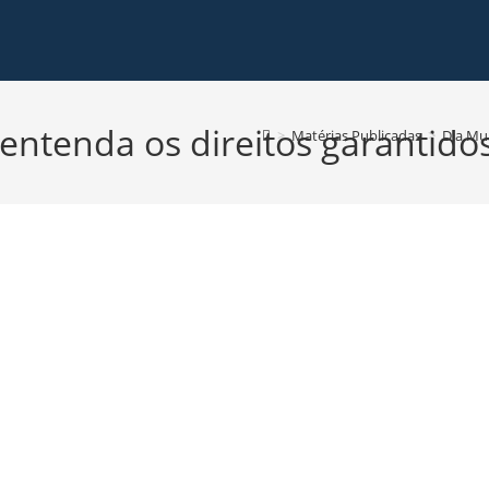
entenda os direitos garantidos
>
Matérias Publicadas
>
Dia Mun