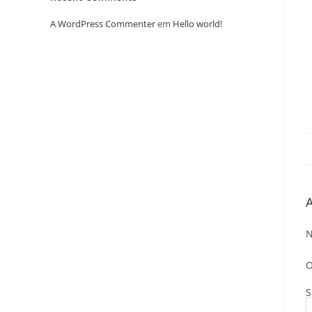
A WordPress Commenter
em
Hello world!
A
N
O
S