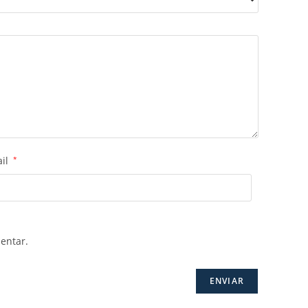
ail
*
entar.